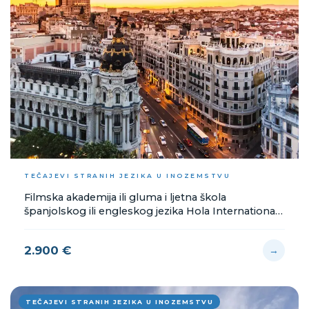
TEČAJEVI STRANIH JEZIKA U INOZEMSTVU
Filmska akademija ili gluma i ljetna škola
španjolskog ili engleskog jezika Hola International
School - Madrid, 10-18 god., 12.7.-25.7.2026.
2.900 €
→
TEČAJEVI STRANIH JEZIKA U INOZEMSTVU