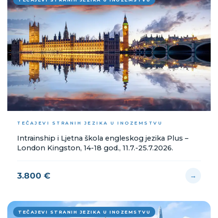
Velika Britanija
Opći tečaj
Akademski tečaj
Poslovni tečaj
Online tečajevi
Svi tečajevi stranih jezika →
TEČAJEVI STRANIH JEZIKA U INOZEMSTVU
Intrainship i Ljetna škola engleskog jezika Plus –
London Kingston, 14-18 god., 11.7.-25.7.2026.
3.800 €
→
TEČAJEVI STRANIH JEZIKA U INOZEMSTVU