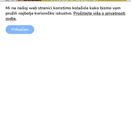
Mi na našoj web stranici koristimo kolačiće kako bismo vam
pružili najbolje korisničko iskustvo.
Pročitajte više o privatnosti
ovdje.
TEČAJEVI STRANIH JEZIKA U INOZEMSTVU
Prihvaćam
NatMatSci STEM Summer School UK 2026 – STEM
ljetna škola za učenike
3.000 €
→
TEČAJEVI STRANIH JEZIKA U INOZEMSTVU