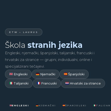
ETW – LAURUS
Škola
stranih jezika
Engleski, njemački, španjolski, talijanski, francuski i
hrvatski za strance — grupni, individualni, online i
specijalizirani tečajevi.
Engleski
Njemački
Španjolski
Talijanski
Francuski
Hrvatski za strance
ENGLESKI
NJEMAČKI
ŠPANJOLSKI
TALIJAN