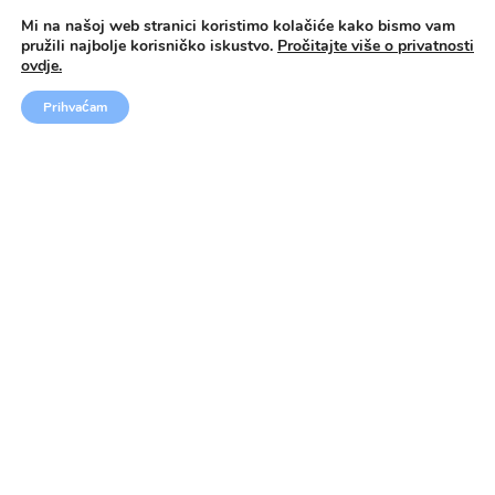
Mi na našoj web stranici koristimo kolačiće kako bismo vam
pružili najbolje korisničko iskustvo.
Pročitajte više o privatnosti
PROČITAJ VIŠE
ZATRAŽI INFORMACIJE
ovdje.
Prihvaćam
Français · ETW Laurus