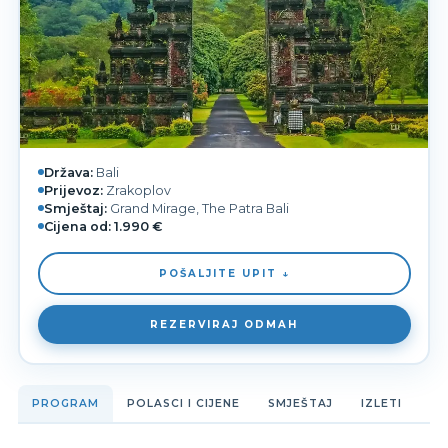
Država:
Bali
Prijevoz:
Zrakoplov
Smještaj:
Grand Mirage, The Patra Bali
Cijena od:
1.990 €
POŠALJITE UPIT ↓
REZERVIRAJ ODMAH
PROGRAM
POLASCI I CIJENE
SMJEŠTAJ
IZLETI