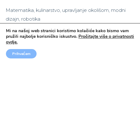
Matematika, kulinarstvo, upravljanje okolišom, modni
dizajn, robotika
Mi na našoj web stranici koristimo kolačiće kako bismo vam
pružili najbolje korisničko iskustvo.
Pročitajte više o privatnosti
ovdje.
Prihvaćam
ZANIMA VAS OVO PUTOVANJE?
Pošaljite
upit
Naš tim stručnjaka odgovorit će Vam u najkraćem
mogućem roku s detaljnim informacijama, dostupnim
terminima i svim odgovorima na Vaša pitanja.