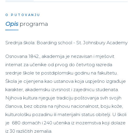
O PUTOVANJU
Opis
programa
Srednja škola: Boarding school - St. Johnsbury Academy
Osnovana 1842., akademija je nezavisan i mješovit
internat za učenike od prvog do četvrtog razreda
srednje škole te postdiplomsku godinu na fakultetu.
Škola je cijenjena kao ustanova koja uspješno izgrađuje
karakter, akademsku izvrsnost i zajednicu studenata.
Njihova kultura njeguje tradiciju poštovanja svih svojih
članova, bez obzira na njihovu nacionalnost, boju kože,
kulturološku pozadinu ili materijalni status obitelji. U školi
je 680 domaćih i 240 učenika iz inozemstva koji dolaze
iz 30 različitih zemalja.