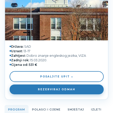
Država:
SAD
Uzrast:
13-17
Zahtjevi:
Dobro znanje engleskog jezika, VIZA
Zadnji rok:
15.03.2020.
Cijena od:
531 €
POŠALJITE UPIT ↓
REZERVIRAJ ODMAH
PROGRAM
POLASCI I CIJENE
SMJEŠTAJ
IZLETI