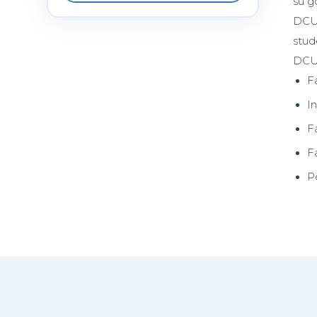
su g
DCU 
stud
DCU 
F
I
F
Fa
P