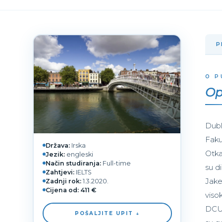
P
O P
Op
Dubl
Faku
Država:
Irska
Otka
Jezik:
engleski
Način studiranja:
Full-time
su di
Zahtjevi:
IELTS
Jake
Zadnji rok:
1.3.2020.
Cijena od:
411 €
viso
DCU 
POŠALJITE UPIT ↓