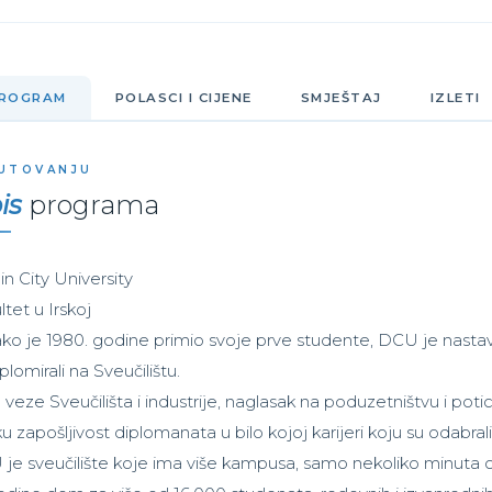
ROGRAM
POLASCI I CIJENE
SMJEŠTAJ
IZLETI
UTOVANJU
is
programa
in City University
ltet u Irskoj
ko je 1980. godine primio svoje prve studente, DCU je nastavi
plomirali na Sveučilištu.
 veze Sveučilišta i industrije, naglasak na poduzetništvu i po
ku zapošljivost diplomanata u bilo kojoj karijeri koju su odabrali
je sveučilište koje ima više kampusa, samo nekoliko minuta o