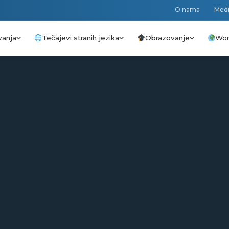
O nama
Medi
vanja
Tečajevi stranih jezika
Obrazovanje
Wor