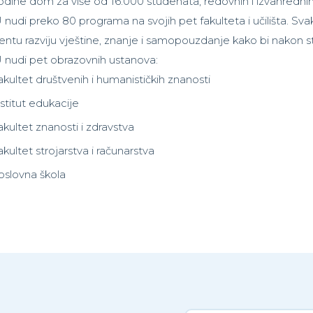
odine dom za više od 16.000 studenata, redovnih i izvanrednih
nudi preko 80 programa na svojih pet fakulteta i učilišta. Sva
entu razviju vještine, znanje i samopouzdanje kako bi nakon stu
nudi pet obrazovnih ustanova:
akultet društvenih i humanističkih znanosti
nstitut edukacije
akultet znanosti i zdravstva
kultet strojarstva i računarstva
oslovna škola