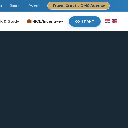
ji
Sajam
Agenti
Travel Croatia DMC Agency
k & Study
MICE/Incentive
KONTAKT
›
›
›
›