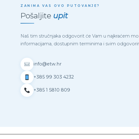
ZANIMA VAS OVO PUTOVANJE?
Pošaljite
upit
Naš tim stručnjaka odgovorit će Vam u najkraćem mo
informacijama, dostupnim terminima i svim odgovorim
info@etw.hr
+385 99 303 4232
+385 1 5810 809