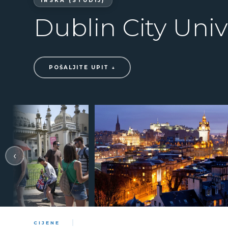
IRSKA (STUDIJ)
Dublin City Univ
POŠALJITE UPIT ↓
‹
CIJENE