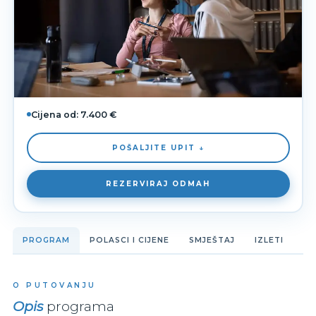
Cijena od:
7.400 €
POŠALJITE UPIT ↓
REZERVIRAJ ODMAH
PROGRAM
POLASCI I CIJENE
SMJEŠTAJ
IZLETI
O PUTOVANJU
Opis
programa