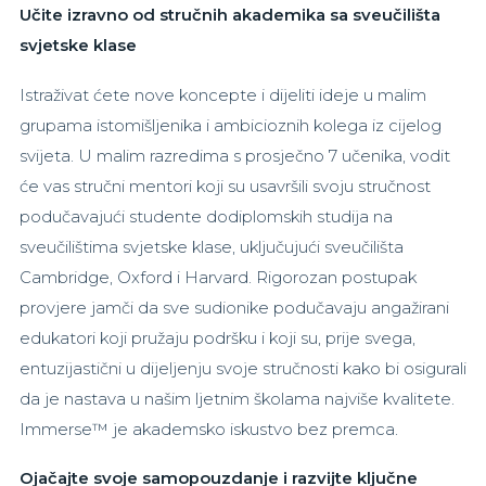
Učite izravno od stručnih akademika sa sveučilišta
svjetske klase
Istraživat ćete nove koncepte i dijeliti ideje u malim
grupama istomišljenika i ambicioznih kolega iz cijelog
svijeta. U malim razredima s prosječno 7 učenika, vodit
će vas stručni mentori koji su usavršili svoju stručnost
podučavajući studente dodiplomskih studija na
sveučilištima svjetske klase, uključujući sveučilišta
Cambridge, Oxford i Harvard. Rigorozan postupak
provjere jamči da sve sudionike podučavaju angažirani
edukatori koji pružaju podršku i koji su, prije svega,
entuzijastični u dijeljenju svoje stručnosti kako bi osigurali
da je nastava u našim ljetnim školama najviše kvalitete.
Immerse™ je akademsko iskustvo bez premca.
Ojačajte svoje samopouzdanje i razvijte ključne