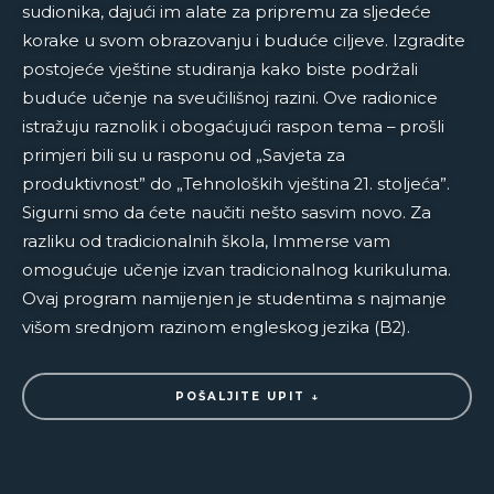
sudionika, dajući im alate za pripremu za sljedeće
korake u svom obrazovanju i buduće ciljeve. Izgradite
postojeće vještine studiranja kako biste podržali
buduće učenje na sveučilišnoj razini. Ove radionice
istražuju raznolik i obogaćujući raspon tema – prošli
primjeri bili su u rasponu od „Savjeta za
produktivnost” do „Tehnoloških vještina 21. stoljeća”.
Sigurni smo da ćete naučiti nešto sasvim novo. Za
razliku od tradicionalnih škola, Immerse vam
omogućuje učenje izvan tradicionalnog kurikuluma.
Ovaj program namijenjen je studentima s najmanje
višom srednjom razinom engleskog jezika (B2).
POŠALJITE UPIT ↓