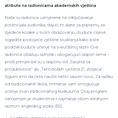
atribute na radionicama akademskih vještina
Naše su radionice usmjerene na otključavanje
potencijala sudionika, dajući im alate za pripremu za
sljedeće korake u svom obrazovanju i buduće ciljeve.
Izgradite postojeće vještine studiranja kako biste
podržali buduće učenje na sveučilišnoj razini. Ove
radionice istražuju raznolik i obogaćujući raspon tema –
prošli primjeri bili su u rasponu od „Savjeta za
produktivnost” do „Tehnoloških vještina 21. stoljeća”.
Sigurni smo da ćete naučiti nešto sasvim novo. Za razliku
od tradicionalnih škola, Immerse vam omogućuje
učenje izvan tradicionalnog kurikuluma. Ovaj program
namijenjen je studentima s najmanje višom srednjom
razinom engleskog jezika (B2).