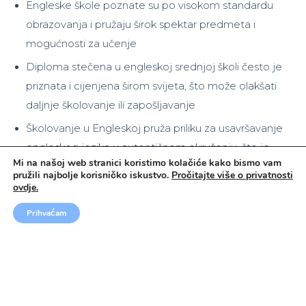
Engleske škole poznate su po visokom standardu
obrazovanja i pružaju širok spektar predmeta i
mogućnosti za učenje
Diploma stečena u engleskoj srednjoj školi često je
priznata i cijenjena širom svijeta, što može olakšati
daljnje školovanje ili zapošljavanje
Školovanje u Engleskoj pruža priliku za usavršavanje
engleskog jezika u autentičnom okruženju, što je
Mi na našoj web stranici koristimo kolačiće kako bismo vam
korisno za akademski napredak i buduće karijerne
pružili najbolje korisničko iskustvo.
Pročitajte više o privatnosti
izglede
ovdje.
Život i školovanje u Engleskoj omogućuju
Prihvaćam
upoznavanje s bogatom kulturom, tradicijom i
načinom života zemlje
Engleske škole često su poznate po raznolikosti
učenika i inkluzivnom okruženju, što može pružiti