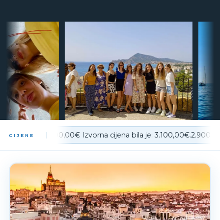
3.100,00€ Izvorna cijena bila je: 3.100,00€.2.900,00€T
Standard
:
CIJENE