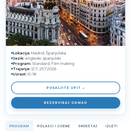
Lokacija:
Madrid, Španjolska
Jezik:
engleski, španjolski
Program:
Standard, Film making
Trajanje:
12.7.-25.7.2026.
Uzrast:
10-18
POŠALJITE UPIT ↓
REZERVIRAJ ODMAH
PROGRAM
POLASCI I CIJENE
SMJEŠTAJ
IZLETI