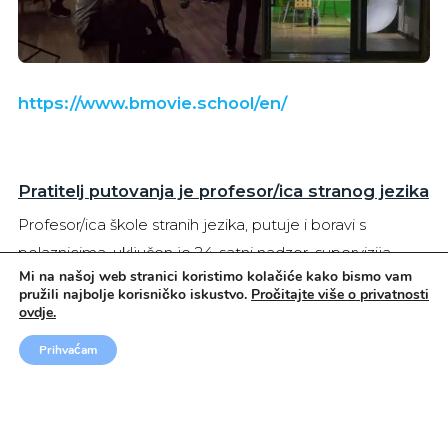
https://www.bmovie.school/en/
Pratitelj putovanja je profesor/ica stranog jezika
Profesor/ica škole stranih jezika, putuje i boravi s
polaznicima, uključen je 24-satni nadzor, supervizija
Mi na našoj web stranici koristimo kolačiće kako bismo vam
pohađanja nastave, društvenih i sportskih aktivnosti.
pružili najbolje korisničko iskustvo.
Pročitajte više o privatnosti
Profesori iz Južne Amerike i Španjolske polaznicima će
ovdje.
prenjeti znanje i praktične vještine španjolskog i
Prihvaćam
američkog obrazovnog sustava.
Viza