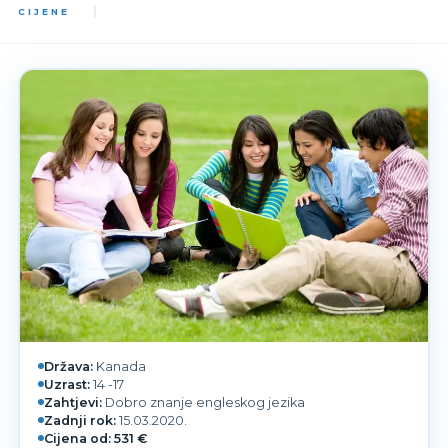
CIJENE
Država:
Kanada
Uzrast:
14 -17
Zahtjevi:
Dobro znanje engleskog jezika
Zadnji rok:
15.03.2020.
Cijena od:
531 €