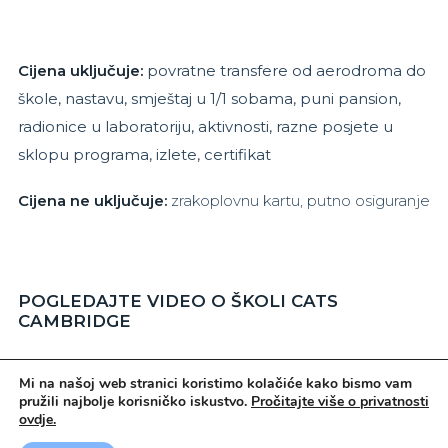
Cijena uključuje:
povratne transfere od aerodroma do
škole, nastavu, smještaj u 1/1 sobama, puni pansion,
radionice u laboratoriju, aktivnosti, razne posjete u
sklopu programa, izlete, certifikat
Cijena ne uključuje:
zrakoplovnu kartu, putno osiguranje
POGLEDAJTE VIDEO O ŠKOLI CATS
CAMBRIDGE
Mi na našoj web stranici koristimo kolačiće kako bismo vam
pružili najbolje korisničko iskustvo.
Pročitajte više o privatnosti
Što vidjeti u Cambridgeu?
ovdje.
U Cambridgeu ima puno zanimljivih mjesta koje