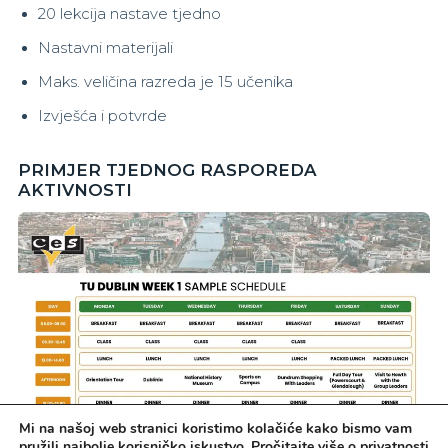
20 lekcija nastave tjedno
Nastavni materijali
Maks. veličina razreda je 15 učenika
Izvješća i potvrde
PRIMJER TJEDNOG RASPOREDA
AKTIVNOSTI
Mi na našoj web stranici koristimo kolačiće kako bismo vam
pružili najbolje korisničko iskustvo.
Pročitajte više o privatnosti