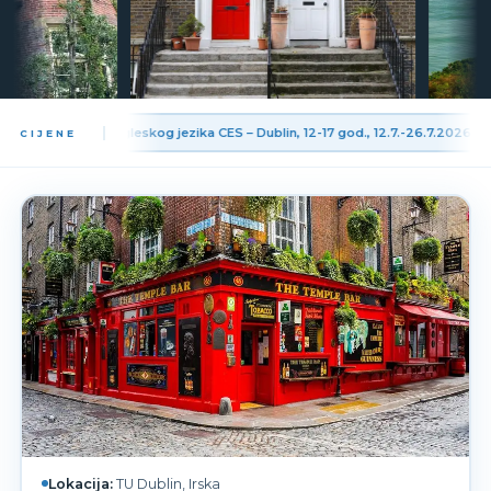
3.0
Ljetna škola engleskog jezika CES – Dublin, 12-17 god., 12.7.-26.7.2026.
:
CIJENE
Lokacija:
TU Dublin, Irska