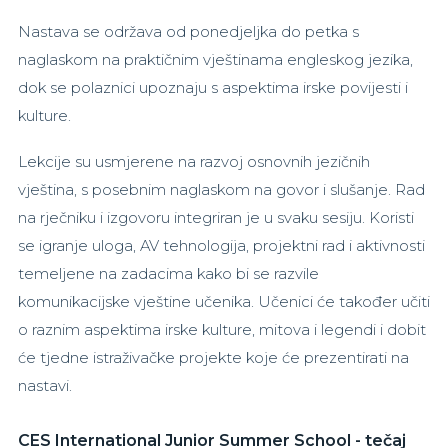
Nastava se održava od ponedjeljka do petka s
naglaskom na praktičnim vještinama engleskog jezika,
dok se polaznici upoznaju s aspektima irske povijesti i
kulture.
Lekcije su usmjerene na razvoj osnovnih jezičnih
vještina, s posebnim naglaskom na govor i slušanje. Rad
na rječniku i izgovoru integriran je u svaku sesiju. Koristi
se igranje uloga, AV tehnologija, projektni rad i aktivnosti
temeljene na zadacima kako bi se razvile
komunikacijske vještine učenika. Učenici će također učiti
o raznim aspektima irske kulture, mitova i legendi i dobit
će tjedne istraživačke projekte koje će prezentirati na
nastavi.
CES International Junior Summer School - tečaj