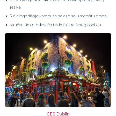
preko 40 godina iskustva u predavanju engleskog
jezika
3 cjelogodišnja kampusa nalaze se u središtu grada
stručan tim predavača i administrativnog osoblja
CES Dublin