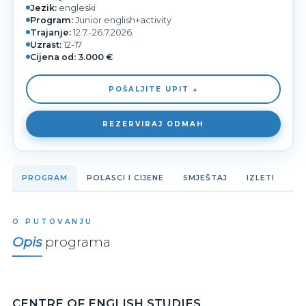
Jezik:
engleski
Program:
Junior english+activity
Trajanje:
12.7.-26.7.2026.
Uzrast:
12-17
Cijena od:
3.000 €
POŠALJITE UPIT ↓
REZERVIRAJ ODMAH
PROGRAM
POLASCI I CIJENE
SMJEŠTAJ
IZLETI
O PUTOVANJU
Opis
programa
CENTRE OF ENGLISH STUDIES