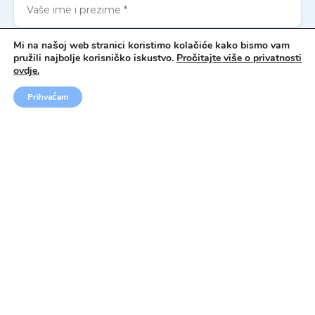
Mi na našoj web stranici koristimo kolačiće kako bismo vam
pružili najbolje korisničko iskustvo.
Pročitajte više o privatnosti
ovdje.
REZERVIRAJ
Prihvaćam
POŠALJI UPIT →