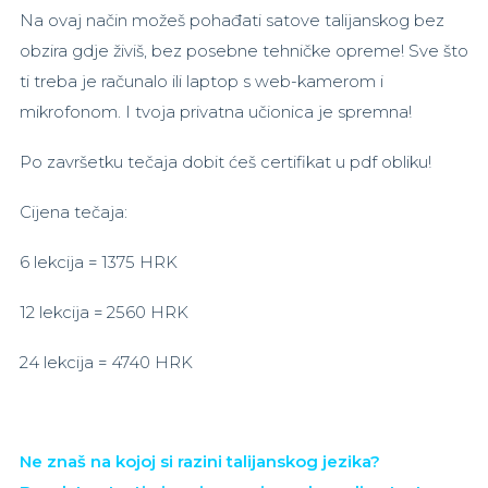
Na ovaj način možeš pohađati satove talijanskog bez
obzira gdje živiš, bez posebne tehničke opreme! Sve što
ti treba je računalo ili laptop s web-kamerom i
mikrofonom. I tvoja privatna učionica je spremna!
Po završetku tečaja dobit ćeš certifikat u pdf obliku!
Cijena tečaja:
6 lekcija = 1375 HRK
12 lekcija = 2560 HRK
24 lekcija = 4740 HRK
Ne znaš na kojoj si razini talijanskog jezika?