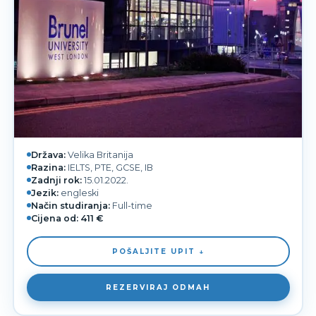
Država:
Velika Britanija
Razina:
IELTS, PTE, GCSE, IB
Zadnji rok:
15.01.2022.
Jezik:
engleski
Način studiranja:
Full-time
Cijena od:
411 €
POŠALJITE UPIT ↓
REZERVIRAJ ODMAH