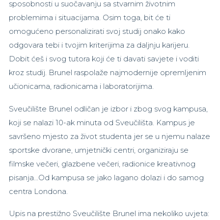
sposobnosti u suočavanju sa stvarnim životnim
problemima i situacijama. Osim toga, bit će ti
omogućeno personalizirati svoj studij onako kako
odgovara tebi i tvojim kriterijima za daljnju karijeru.
Dobit ćeš i svog tutora koji će ti davati savjete i voditi
kroz studij. Brunel raspolaže najmodernije opremljenim
učionicama, radionicama i laboratorijima.
Sveučilište Brunel odličan je izbor i zbog svog kampusa,
koji se nalazi 10-ak minuta od Sveučilišta. Kampus je
savršeno mjesto za život studenta jer se u njemu nalaze
sportske dvorane, umjetnički centri, organiziraju se
filmske večeri, glazbene večeri, radionice kreativnog
pisanja...Od kampusa se jako lagano dolazi i do samog
centra Londona.
Upis na prestižno Sveučilište Brunel ima nekoliko uvjeta: