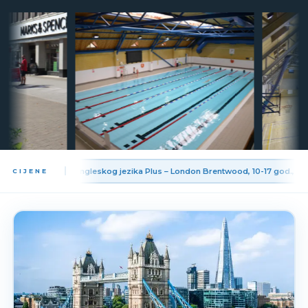
Proljetna škola engleskog jezika Plus – London Brentwood, 10-17 god., 28.3.
CIJENE