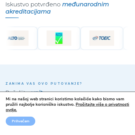
Iskustvo potvrđeno
međunarodnim
akreditacijama
ZANIMA VAS OVO PUTOVANJE?
Pošaljite
upit
Mi na našoj web stranici koristimo kolačiće kako bismo vam
pružili najbolje korisničko iskustvo.
Pročitajte više o privatnosti
ovdje.
Naš tim stručnjaka odgovorit će Vam u najkraćem
mogućem roku s detaljnim informacijama, dostupnim
Prihvaćam
terminima i svim odgovorima na Vaša pitanja.