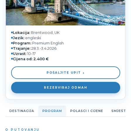
Lokacija:
Brentwood, UK
Jezik:
engleski
Program:
Premium English
Trajanje:
28.3.-3.4.2026.
Uzrast:
10-17
Cijena od:
2.400 €
POŠALJITE UPIT ↓
REZERVIRAJ ODMAH
DESTINACIJA
PROGRAM
POLASCI I CIJENE
SMJEŠTAJ
O PUTOVANJU