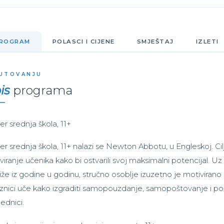
ROGRAM
POLASCI I CIJENE
SMJEŠTAJ
IZLETI
UTOVANJU
is
programa
er srednja škola, 11+
er srednja škola, 11+ nalazi se Newton Abbotu, u Engleskoj. Cilj
viranje učenika kako bi ostvarili svoj maksimalni potencijal. U
iže iz godine u godinu, stručno osoblje izuzetno je motiviran
znici uče kako izgraditi samopouzdanje, samopoštovanje i poš
jednici.