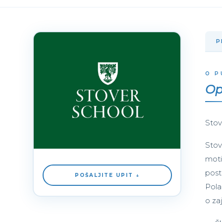
P
O P
Op
Stov
Stov
moti
post
POŠALJITE UPIT ↓
Pola
o za