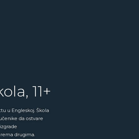
ola, 11+
u u Engleskoj. Škola
 učenike da ostvare
izgrade
prema drugima.