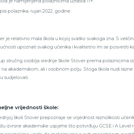
kola je namijenjena polaznicima uzrasta 11+.
pisi polaznika: rujan 2022. godine
er je relativno mala škola u kojoj svatko svakoga zna. S veliči
ćnosti upoznati svakog učenika i kvalitetno im se posvetiti ka
tup stručng osoblja srednje škole Stover prema polaznicima izra
u na akademskom, ali i osobnom polju. Stoga škola nudi razne p
 sudjelovati.
eljne vrijednosti škole:
ednjoj školi Stover prepoznaje se vrijednost raznolikosti učenik
ižu izvrsne akademske uspjehe što potvrđuju GCSE i A Level rezu