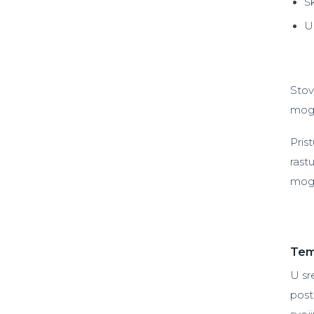
Š
U
Stov
mogu
Pris
rast
mogu
Tem
U sr
post