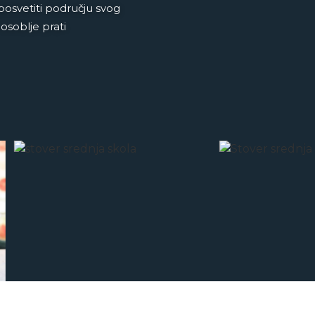
posvetiti području svog
osoblje prati