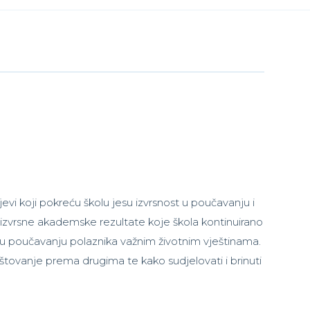
evi koji pokreću školu jesu izvrsnost u poučavanju i
z izvrsne akademske rezultate koje škola kontinuirano
o u poučavanju polaznika važnim životnim vještinama.
tovanje prema drugima te kako sudjelovati i brinuti