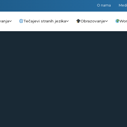
O nama
Medi
vanja
Tečajevi stranih jezika
Obrazovanje
Wor