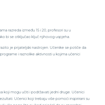
nama razreda između 15 i 20, profesori su u
ko bi se otključao ključ njihovog uspjeha.
zito je prijateljski nastrojen. Učenike se potiče da
rograme i raznolike aktivnosti u kojima učenici
a koji mogu učiti i podržavati jedni druge. Učenici
ltati. Učenici koji trebaju više pomoći inspirirani su