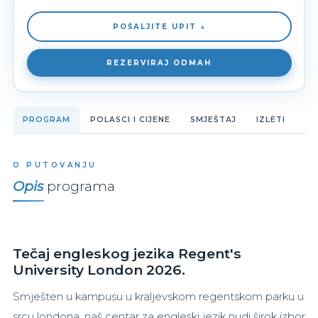
POŠALJITE UPIT ↓
REZERVIRAJ ODMAH
PROGRAM
POLASCI I CIJENE
SMJEŠTAJ
IZLETI
O PUTOVANJU
Opis
programa
Tečaj engleskog jezika Regent's
University London 2026.
Smješten u kampusu u kraljevskom regentskom parku u
srcu londona, naš centar za engleski jezik nudi širok izbor