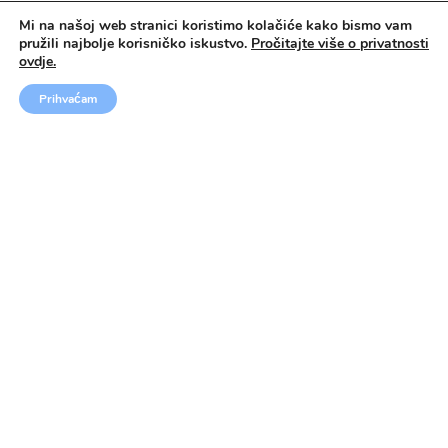
nastavne materijale
Mi na našoj web stranici koristimo kolačiće kako bismo vam
pružili najbolje korisničko iskustvo.
Pročitajte više o privatnosti
certifikat po završetku tečaja i akademski izvještaj
ovdje.
Prihvaćam
Cijena ne uključuje:
zrakoplovnu kartu
transfere
putno zdravstveno osiguranje
POGLEDAJTE VIDEO O ŠKOLI REGENT'S
UNIVERSITY LONDON