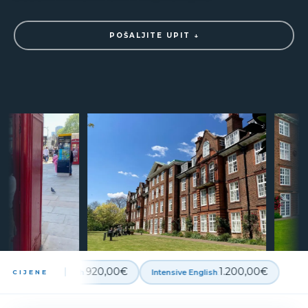
POŠALJITE UPIT ↓
920,00€
1.200,00€
General English
:
Intensive English
:
CIJENE