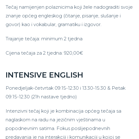
Tečaj namijenjen polaznicima koji žele nadograditi svoje
znanje općeg engleskog (čitanje, pisanje, slušanje i
govor) kao i vokabular, gramatiku i izgovor.
Trajanje tečaja: minimum 2 tjedna
Cijena tečaja za 2 tjedna: 920,00€
INTENSIVE ENGLISH
Ponedjeljak-četvrtak 09:15-12:30 i 13:30-15:30 & Petak
09:15-12:30 (21h nastave tjedno)
Intenzivni tečaj koji je kombinacija općeg tečaja sa
naglaskom na radu na jezičnim vještinama u
popodnevnim satima. Fokus poslijepodnevnih
predavanja je na interakciji i komunikaciji u kojoj se