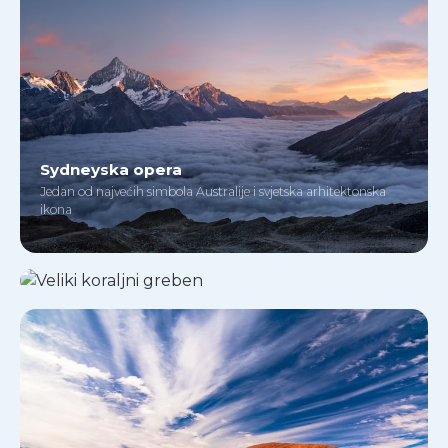
Sydneyska opera
Jedan od najvećih simbola Australije i svjetska arhitektonska
Veliki koraljni greben
ikona
Najveći koraljni greben na svijetu — raj za ronioce i ljubitelje
prirode