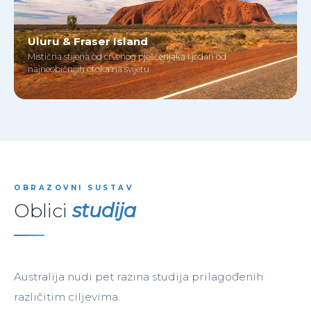
Uluru & Fraser Island
Mistična stijena od crvenog pješčenjaka i jedan od
najneobičnijih otoka na svijetu
OBRAZOVNI SUSTAV
Oblici
studija
Australija nudi pet razina studija prilagođenih
različitim ciljevima.