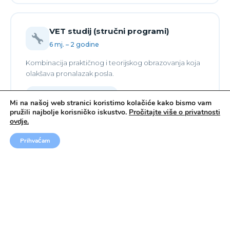
VET studij (stručni programi)
6 mj. – 2 godine
Kombinacija praktičnog i teorijskog obrazovanja koja
olakšava pronalazak posla.
3.500 – 10.000 € / god.
Mi na našoj web stranici koristimo kolačiće kako bismo vam
pružili najbolje korisničko iskustvo.
Pročitajte više o privatnosti
ovdje.
Prihvaćam
Doktorski studij (PhD)
3 godine
Istraživački programi u svjetski poznatim laboratorijima
i institutima.
12.000 – 22.000 € / god.